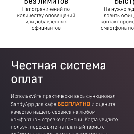
Без лимитов
Быст
Нет ограничений по
Не нужно жд
количеству оповещений
ловить офиц
или добавленных
контакт проис
официантов
смартфона по
Честная система
оплат
Используйте практически весь функционал
БЕСПЛАТНО
SandyApp для кафе
и оцените
качество нашего сервиса на любом
комфортном отрезке времени. Когда увидите
пользу, переходите на платный тариф с