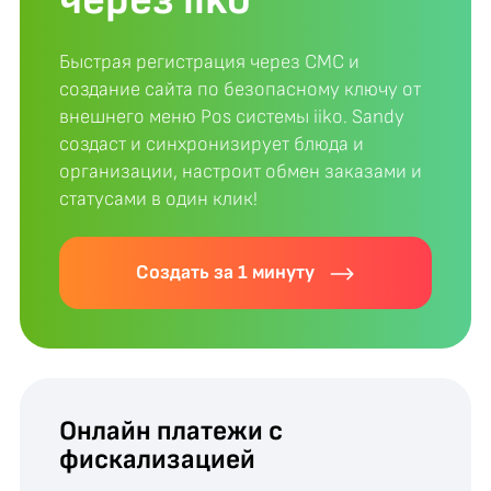
через iiko
Быстрая регистрация через СМС и
создание сайта по безопасному ключу от
внешнего меню Pos системы iiko. Sandy
создаст и синхронизирует блюда и
организации, настроит обмен заказами и
статусами в один клик!
Создать за 1 минуту
Онлайн платежи с
фискализацией