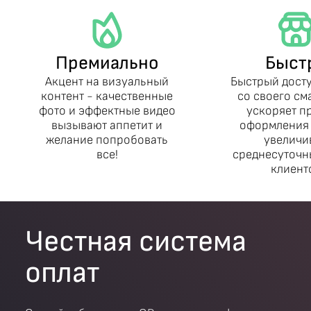
Премиально
Быст
Акцент на визуальный
Быстрый дост
контент - качественные
со своего с
фото и эффектные видео
ускоряет п
вызывают аппетит и
оформления 
желание попробовать
увеличи
все!
среднесуточн
клиент
Честная система
оплат