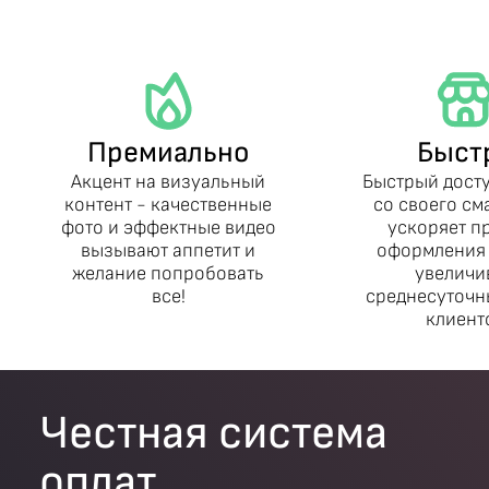
Премиально
Быст
Акцент на визуальный
Быстрый дост
контент - качественные
со своего с
фото и эффектные видео
ускоряет п
вызывают аппетит и
оформления 
желание попробовать
увеличи
все!
среднесуточн
клиент
Честная система
оплат