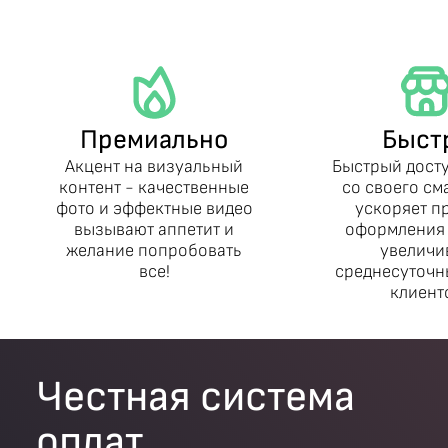
Премиально
Быст
Акцент на визуальный
Быстрый дост
контент - качественные
со своего с
фото и эффектные видео
ускоряет п
вызывают аппетит и
оформления 
желание попробовать
увеличи
все!
среднесуточн
клиент
Честная система
оплат