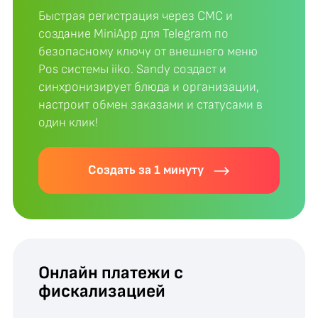
Быстрая регистрация через СМС и
создание MiniApp для Telegram по
безопасному ключу от внешнего меню
Pos системы iiko. Sandy создаст и
синхронизирует блюда и организации,
настроит обмен заказами и статусами в
один клик!
Создать за 1 минуту
Онлайн платежи с
фискализацией