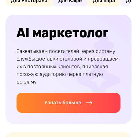
Для Ресторана
Для Кафе
Для Бара
Для
AI маркетолог
Захватываем посетителей через систему
службы доставки столовой и превращаем
их в постоянных клиентов, привлекая
похожую аудиторию через платную
рекламу
Узнать больше