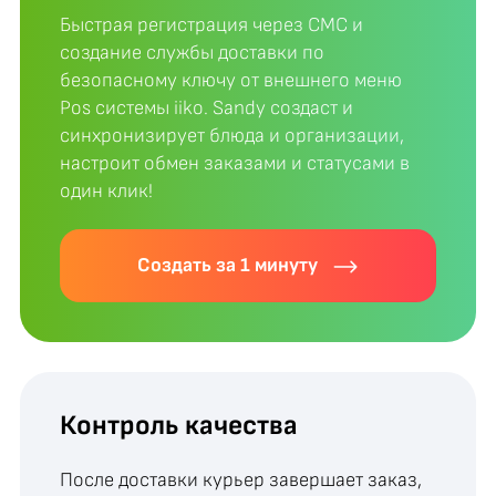
Быстрая регистрация через СМС и
создание службы доставки по
безопасному ключу от внешнего меню
Pos системы iiko. Sandy создаст и
синхронизирует блюда и организации,
настроит обмен заказами и статусами в
один клик!
Создать за 1 минуту
Контроль качества
После доставки курьер завершает заказ,